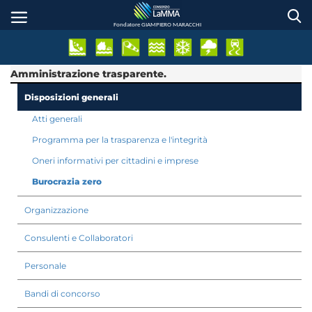
Salta
al
Fondatore GIAMPIERO MARACCHI
contenuto
principale
Amministrazione trasparente.
Disposizioni generali
Atti generali
Programma per la trasparenza e l'integrità
Oneri informativi per cittadini e imprese
Burocrazia zero
Organizzazione
Consulenti e Collaboratori
Personale
Bandi di concorso