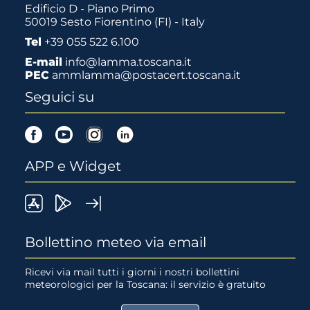
Edificio D - Piano Primo
50019 Sesto Fiorentino (FI) - Italy
Tel
+39 055 522 6.100
E-mail
info@lamma.toscana.it
PEC
ammlamma@postacert.toscana.it
Seguici su
Facebook
Youtube
Instagram
Linkedin
APP e Widget
LaMMA
Lamma
Widget
meteo
Meteo
LaMMA
Bollettino meteo via email
su
su
Ricevi via mail tutti i giorni i nostri bollettini
meteorologici per la Toscana: il servizio è gratuito
App
Google