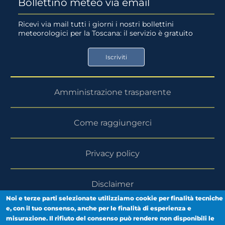
Bollettino meteo via email
su
su
Ricevi via mail tutti i giorni i nostri bollettini
meteorologici per la Toscana: il servizio è gratuito
App
Google
Store
Play
Iscriviti
Store
Amministrazione trasparente
Come raggiungerci
Privacy policy
Disclaimer
Noi e terze parti selezionate utilizziamo cookie per finalità tecniche
e, con il tuo consenso, anche per le finalità di esperienza e
Area riservata
misurazione. Il rifiuto del consenso può rendere non disponibili le