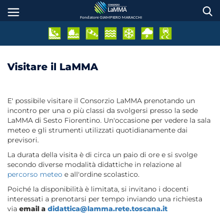
Salta
al
Fondatore GIAMPIERO MARACCHI
contenuto
principale
Visitare il LaMMA
E' possibile visitare il Consorzio LaMMA prenotando un
incontro per una o più classi da svolgersi presso la sede
LaMMA di Sesto Fiorentino. Un'occasione per vedere la sala
meteo e gli strumenti utilizzati quotidianamente dai
previsori.
La durata della visita è di circa un paio di ore e si svolge
secondo diverse modalità didattiche in relazione al
percorso meteo
e all'ordine scolastico.
Poiché la disponibilità è limitata, si invitano i docenti
interessati a prenotarsi per tempo inviando una richiesta
via
email a
didattica@lamma.rete.toscana.it