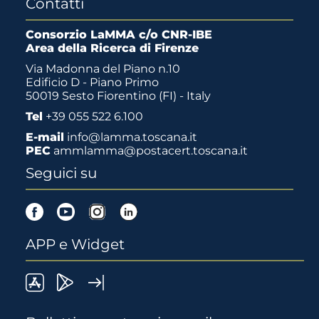
Contatti
Consorzio LaMMA c/o CNR-IBE
Area della Ricerca di Firenze
Via Madonna del Piano n.10
Edificio D - Piano Primo
50019 Sesto Fiorentino (FI) - Italy
Tel
+39 055 522 6.100
E-mail
info@lamma.toscana.it
PEC
ammlamma@postacert.toscana.it
Seguici su
Facebook
Youtube
Instagram
Linkedin
APP e Widget
LaMMA
Lamma
Widget
meteo
Meteo
LaMMA