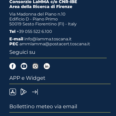
Consorzio LaMMA c/o CNR-IBE
Area della Ricerca di Firenze
Via Madonna del Piano n.10
Edificio D - Piano Primo
50019 Sesto Fiorentino (FI) - Italy
Tel
+39 055 522 6.100
E-mail
info@lamma.toscana.it
PEC
ammlamma@postacert.toscana.it
Seguici su
Facebook
Youtube
Instagram
Linkedin
APP e Widget
LaMMA
Lamma
Widget
meteo
Meteo
LaMMA
Bollettino meteo via email
su
su