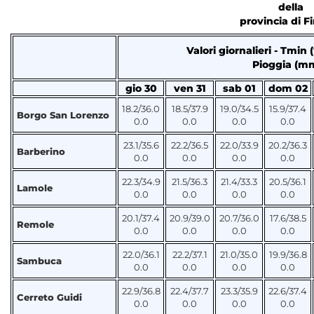
della
provincia di F
Valori giornalieri - Tmin 
Pioggia (m
gio 30
ven 31
sab 01
dom 02
18.2/36.0
18.5/37.9
19.0/34.5
15.9/37.4
Borgo San Lorenzo
0.0
0.0
0.0
0.0
23.1/35.6
22.2/36.5
22.0/33.9
20.2/36.3
Barberino
0.0
0.0
0.0
0.0
22.3/34.9
21.5/36.3
21.4/33.3
20.5/36.1
Lamole
0.0
0.0
0.0
0.0
20.1/37.4
20.9/39.0
20.7/36.0
17.6/38.5
Remole
0.0
0.0
0.0
0.0
22.0/36.1
22.2/37.1
21.0/35.0
19.9/36.8
Sambuca
0.0
0.0
0.0
0.0
22.9/36.8
22.4/37.7
23.3/35.9
22.6/37.4
Cerreto Guidi
0.0
0.0
0.0
0.0