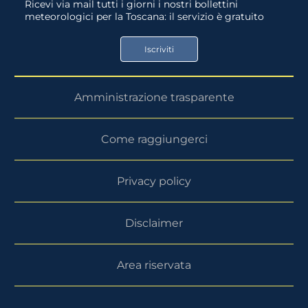
Ricevi via mail tutti i giorni i nostri bollettini
meteorologici per la Toscana: il servizio è gratuito
App
Google
Store
Play
Iscriviti
Store
Amministrazione trasparente
Come raggiungerci
Privacy policy
Disclaimer
Area riservata