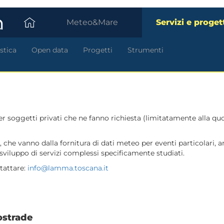
Meteo&Mare
Servizi e proget
stica
Open data
Progetti
Strumenti
per soggetti privati che ne fanno richiesta (limitatamente alla qu
à, che vanno dalla fornitura di dati meteo per eventi particolari, a
lo sviluppo di servizi complessi specificamente studiati.
tattare:
info@lamma.toscana.it
tostrade