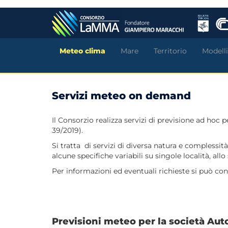
Salta
al
contenuto
principale
Meteo clima
Mare
Territorio
Modelli
Servizi meteo on demand
Il Consorzio realizza servizi di previsione ad hoc 
39/2019).
Si tratta di servizi di diversa natura e complessit
alcune specifiche variabili su singole località, al
Per informazioni ed eventuali richieste si può con
Previsioni meteo per la società Au