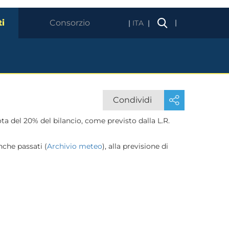
ti
Consorzio
|
ITA
Condividi
ota del 20% del bilancio, come previsto dalla L.R.
nche passati (
Archivio meteo
), alla previsione di