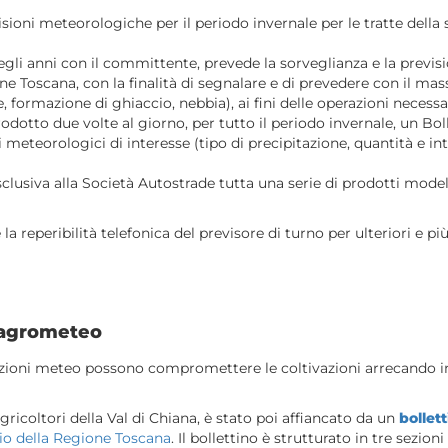
sioni meteorologiche per il periodo invernale per le tratte della 
egli anni con il committente, prevede la sorveglianza e la previsi
one Toscana, con la finalità di segnalare e di prevedere con il ma
, formazione di ghiaccio, nebbia), ai fini delle operazioni necessa
rodotto due volte al giorno, per tutto il periodo invernale, un Bo
meteorologici di interesse (tipo di precipitazione, quantità e int
sclusiva alla Società Autostrade tutta una serie di prodotti mode
a reperibilità telefonica del previsore di turno per ulteriori e pi
o agrometeo
izioni meteo possono compromettere le coltivazioni arrecando in
gricoltori della Val di Chiana, è stato poi affiancato da un
bollet
rio della Regione Toscana
. Il bollettino è strutturato in tre sezi