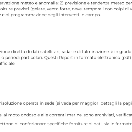
osservazione meteo e anomalia; 2) previsione e tendenza meteo per
 colture previsti (gelate, vento forte, neve, temporali con colpi d
ione e di programmazione degli interventi in campo.
ione diretta di dati satellitari, radar e di fulminazione, è in gra
ti o periodi particolari. Questi Report in formato elettronico (pd
ficiale.
 risoluzione operata in sede (si veda per maggiori dettagli la pa
 al moto ondoso e alle correnti marine, sono archiviati, verificati 
ttono di confezionare specifiche forniture di dati, sia in formato