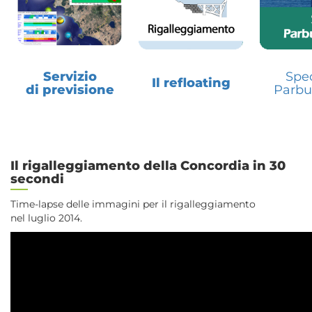
Servizio
Spec
Il refloating
di previsione
Parbu
Il rigalleggiamento della Concordia in 30
secondi
Time-lapse delle immagini per il rigalleggiamento
nel luglio 2014.