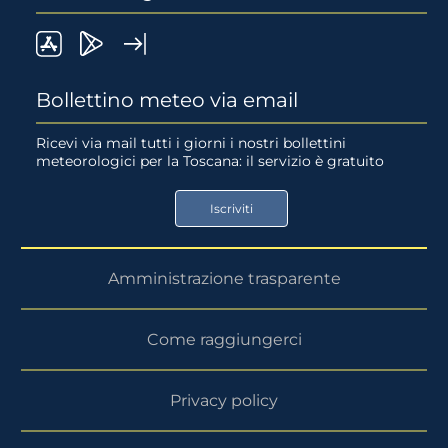
LaMMA
Lamma
Widget
meteo
Meteo
LaMMA
Bollettino meteo via email
su
su
Ricevi via mail tutti i giorni i nostri bollettini
meteorologici per la Toscana: il servizio è gratuito
App
Google
Store
Play
Iscriviti
Store
Amministrazione trasparente
Come raggiungerci
Privacy policy