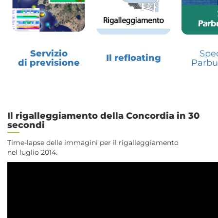
Servizio
Spec
Il refloating
di previsione
Parbu
Il rigalleggiamento della Concordia in 30
secondi
Time-lapse delle immagini per il rigalleggiamento
nel luglio 2014.