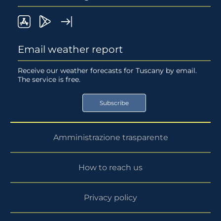
LaMMa
Lamma
Widget
on
Meteo
LaMMA
Email weather report
App
on
Receive our weather forecasts for Tuscany by email.
The service is free.
Store
Google
Play
Subscribe
Store
Amministrazione trasparente
How to reach us
Privacy policy