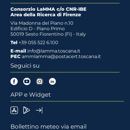
Consorzio LaMMA c/o CNR-IBE
Area della Ricerca di Firenze
Via Madonna del Piano n.10
Edificio D - Piano Primo
50019 Sesto Fiorentino (FI) - Italy
Tel
+39 055 522 6.100
E-mail
info@lamma.toscana.it
PEC
ammlamma@postacert.toscana.it
Seguici su
Facebook
Youtube
Instagram
Linkedin
APP e Widget
LaMMA
Lamma
Widget
meteo
Meteo
LaMMA
Bollettino meteo via email