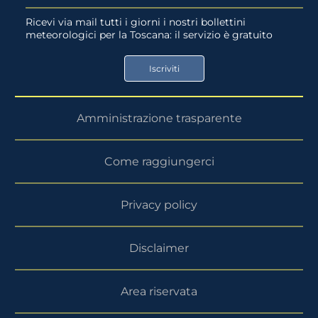
su
su
Ricevi via mail tutti i giorni i nostri bollettini
meteorologici per la Toscana: il servizio è gratuito
App
Google
Store
Play
Iscriviti
Store
Amministrazione trasparente
Come raggiungerci
Privacy policy
Disclaimer
Area riservata