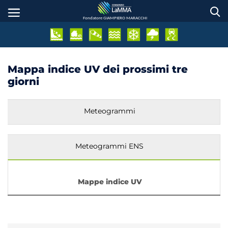
Salta
al
Fondatore GIAMPIERO MARACCHI
contenuto
principale
Mappa indice UV dei prossimi tre
giorni
Meteogrammi
Meteogrammi ENS
Mappe indice UV