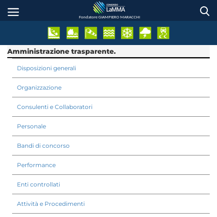
Salta
al
Fondatore GIAMPIERO MARACCHI
contenuto
principale
Amministrazione trasparente.
Disposizioni generali
Organizzazione
Consulenti e Collaboratori
Personale
Bandi di concorso
Performance
Enti controllati
Attività e Procedimenti