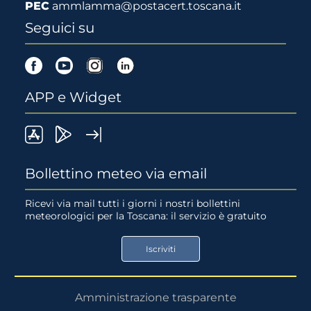
PEC
ammlamma@postacert.toscana.it
Seguici su
Facebook
Youtube
Instagram
Linkedin
APP e Widget
LaMMA
Lamma
Widget
meteo
Meteo
LaMMA
Bollettino meteo via email
su
su
Ricevi via mail tutti i giorni i nostri bollettini
meteorologici per la Toscana: il servizio è gratuito
App
Google
Store
Play
Iscriviti
Store
Amministrazione trasparente