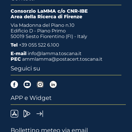
Consorzio LaMMA c/o CNR-IBE
Area della Ricerca di Firenze
Via Madonna del Piano n.10
Edificio D - Piano Primo
50019 Sesto Fiorentino (FI) - Italy
Tel
+39 055 522 6.100
E-mail
info@lamma.toscana.it
PEC
ammlamma@postacert.toscana.it
Seguici su
Facebook
Youtube
Instagram
Linkedin
APP e Widget
LaMMA
Lamma
Widget
meteo
Meteo
LaMMA
Bollettino meteo via email