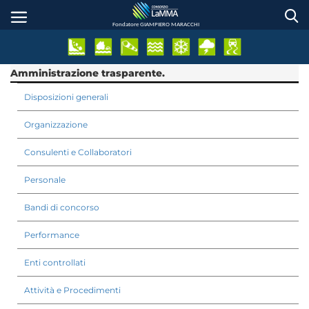
Salta
al
Fondatore GIAMPIERO MARACCHI
contenuto
principale
Amministrazione trasparente.
Disposizioni generali
Organizzazione
Consulenti e Collaboratori
Personale
Bandi di concorso
Performance
Enti controllati
Attività e Procedimenti