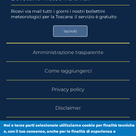
su
su
Ricevi via mail tutti i giorni i nostri bollettini
meteorologici per la Toscana: il servizio è gratuito
App
Google
Store
Play
Iscriviti
Store
Amministrazione trasparente
Come raggiungerci
Privacy policy
Disclaimer
Noi e terze parti selezionate utilizziamo cookie per finalità tecniche
Area riservata
e, con il tuo consenso, anche per le finalità di esperienza e