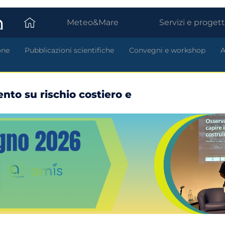
Meteo&Mare
Servizi e progett
one
Pubblicazioni scientifiche
Convegni e workshop
A
nto su rischio costiero e