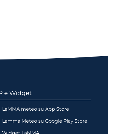
P e Widget
LaMMA meteo su App Store
Lamma Meteo su Google Play Store
Widget LaMMA