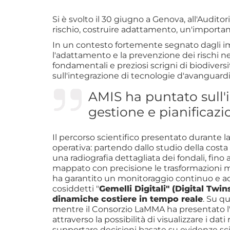
Si è svolto il 30 giugno a Genova, all'Audito
rischio, costruire adattamento, un'importante
In un contesto fortemente segnato dagli imp
l'adattamento e la prevenzione dei rischi nel
fondamentali e preziosi scrigni di biodiver
sull'integrazione di tecnologie d'avanguardia
AMIS ha puntato sull'
gestione e pianificazio
Il percorso scientifico presentato durante 
operativa: partendo dallo studio della cost
una radiografia dettagliata dei fondali, fino 
mappato con precisione le trasformazioni mor
ha garantito un monitoraggio continuo e ad a
cosiddetti "
Gemelli Digitali" (Digital Twin
dinamiche costiere in tempo reale
. Su qu
mentre il Consorzio LaMMA ha presentato l'i
attraverso la possibilità di visualizzare i dati 
supportare decisioni basate su evidenze sci