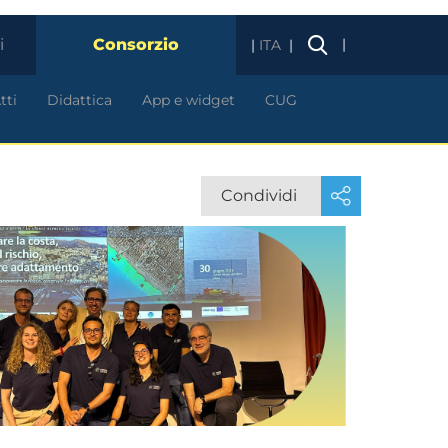
i
Consorzio
|
ITA
tti
Didattica
App e widget
CUG
Condividi