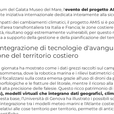
rium del Galata Museo del Mare, l'
evento del progetto AM
 iniziativa internazionale dedicata interamente alla sicur
atti dei cambiamenti climatici, il progetto AMIS si è po
l'area transfrontaliera tra Italia e Francia; le zone cost
sità, risultano oggi estremamente vulnerabili, per quest
 a supporto della gestione e della pianificazione del terr
integrazione di tecnologie d'avangu
ne del territorio costiero
la giornata ha mostrato come i dati grezzi raccolti sul c
a sommersa, dove la robotica marina e i rilievi batimetri
al focalizzarsi sulla costa emersa grazie all'uso di droni 
fologiche e le fratture del litorale, mentre il ricorso a
lta precisione delle falesie. Questo ricco patrimonio di 
s), modelli virtuali che integrano dati geografici, cli
esta base, l’Università di Genova ha illustrato i possibili 
ntegrazione tra i modelli meteo-marini e l'Atlante costi
relativi alle cose territorio per territorio, permette di antic
entifiche.