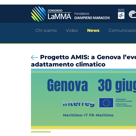
Salta
al
contenuto
principale
Chi siamo
Video
News
Comunicazi
Progetto AMIS: a Genova l’eve
adattamento climatico
Meteorologia