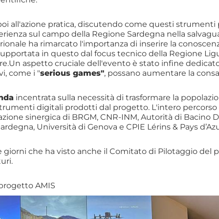
i poi all'azione pratica, discutendo come questi strumenti 
rienza sul campo della Regione Sardegna nella salvaguardi
ionale ha rimarcato l'importanza di inserire la conoscenz
o, supportata in questo dal focus tecnico della Regione L
ure.Un aspetto cruciale dell'evento è stato infine dedicato
i, come i "
serious games"
, possano aumentare la consape
onda
incentrata sulla necessità di trasformare la popolazi
 strumenti digitali prodotti dal progetto. L'intero percor
orazione sinergica di BRGM, CNR-INM, Autorità di Bacino D
rdegna, Università di Genova e CPIE Lérins & Pays d’Azu
 giorni che ha visto anche il Comitato di Pilotaggio del
uri.
l progetto AMIS