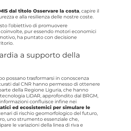
IS dal titolo Osservare la costa
, capire il
ezza e alla resilienza delle nostre coste.
sto l’obiettivo di promuovere
iere coinvolte, pur essendo motori economici
o motivo, ha puntato con decisione
itorio.
ardia a supporto della
ampo possano trasformarsi in conoscenza
ci curati dal CNR hanno permesso di ottenere
da parte della Regione Liguria, che hanno
lla tecnologia LiDAR, approfondito dal BRGM,
informazioni confluisce infine nei
matici ed ecosistemici per simulare le
scenari di rischio geomorfologico del futuro,
ero, uno strumento essenziale che,
ipare le variazioni della linea di riva e