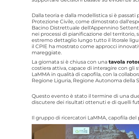
Dalla teoria e dalla modellistica si è passat
Protezione Civile, come dimostrato dall'espe
Bacino Distrettuale dell'Appennino Settentr
nei processi di pianificazione del territori
estremo dettaglio lungo tutto il litorale lig
il CPIE ha mostrato come approcci innovativ
mareggiate.
La giornata si è chiusa con una
tavola rot
costiera attiva, capace di interagire con gli
LaMMA in qualità di capofila, con la collab
Regione Liguria, Regione Autonoma della Sa
Questo evento è stato il termine di una due
discutere dei risultati ottenuti e di quelli fut
Il gruppo di ricercatori LaMMA, capofila de