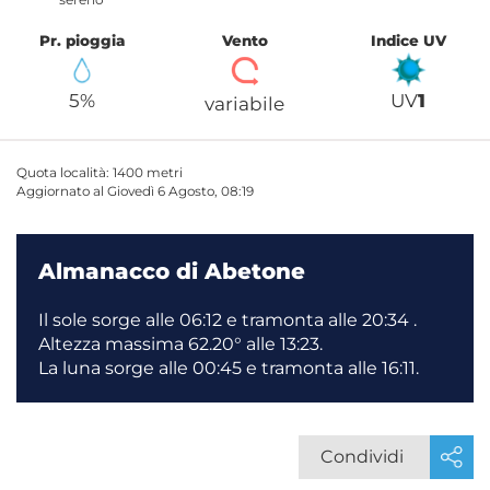
Pr. pioggia
Vento
Indice UV
5%
UV
1
variabile
Quota località: 1400 metri
Aggiornato al Giovedì 6 Agosto, 08:19
Almanacco di Abetone
Il sole sorge alle 06:12 e tramonta alle 20:34 .
Altezza massima 62.20° alle 13:23.
La luna sorge alle 00:45 e tramonta alle 16:11.
Condividi