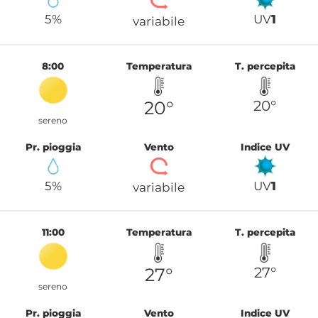
5%
UV
1
variabile
8:00
Temperatura
T. percepita
20°
20°
sereno
Pr. pioggia
Vento
Indice UV
5%
UV
1
variabile
11:00
Temperatura
T. percepita
27°
27°
sereno
Pr. pioggia
Vento
Indice UV