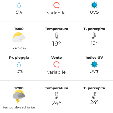
5%
UV
5
variabile
14:00
Temperatura
T. percepita
19°
19°
nuvoloso
Pr. pioggia
Vento
Indice UV
10%
UV
7
variabile
17:00
Temperatura
T. percepita
24°
24°
temporale e schiarite