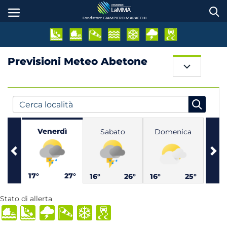
Salta
al
Fondatore GIAMPIERO MARACCHI
contenuto
principale
Previsioni Meteo Abetone
Previous
Ne
Venerdì
Sabato
Domenica
17°
27°
16°
26°
16°
25°
Stato di allerta