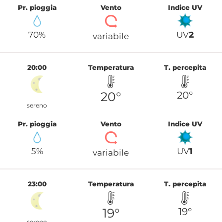
Pr. pioggia
Vento
Indice UV
70%
UV
2
variabile
20:00
Temperatura
T. percepita
20°
20°
sereno
Pr. pioggia
Vento
Indice UV
5%
UV
1
variabile
23:00
Temperatura
T. percepita
19°
19°
sereno