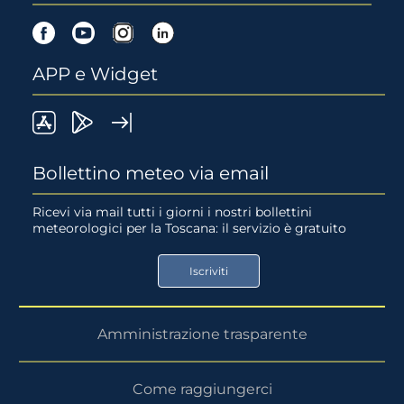
Facebook
Youtube
Instagram
Linkedin
APP e Widget
LaMMA
Lamma
Widget
meteo
Meteo
LaMMA
Bollettino meteo via email
su
su
Ricevi via mail tutti i giorni i nostri bollettini
meteorologici per la Toscana: il servizio è gratuito
App
Google
Store
Play
Iscriviti
Store
Amministrazione trasparente
Come raggiungerci