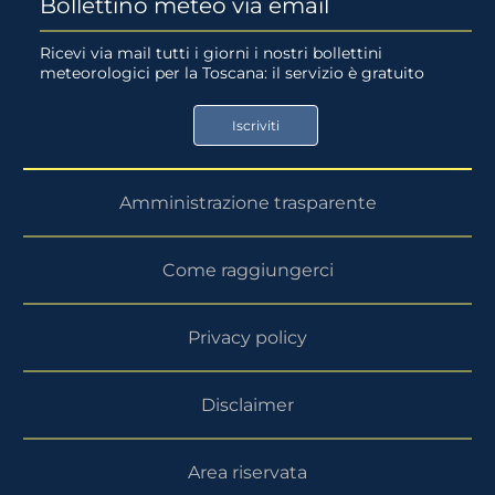
Bollettino meteo via email
su
su
Ricevi via mail tutti i giorni i nostri bollettini
meteorologici per la Toscana: il servizio è gratuito
App
Google
Store
Play
Iscriviti
Store
Amministrazione trasparente
Come raggiungerci
Privacy policy
Disclaimer
Area riservata