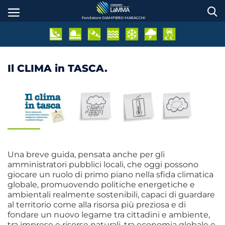
Salta
al
Fondatore GIAMPIERO MARACCHI
contenuto
principale
Il CLIMA in TASCA.
Una breve guida, pensata anche per gli
amministratori pubblici locali, che oggi possono
giocare un ruolo di primo piano nella sfida climatica
globale, promuovendo politiche energetiche e
ambientali realmente sostenibili, capaci di guardare
al territorio come alla risorsa più preziosa e di
fondare un nuovo legame tra cittadini e ambiente,
tra imprese e risorse naturali, tra economia globale e