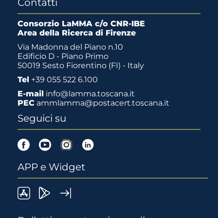
Contatti
Consorzio LaMMA c/o CNR-IBE
Area della Ricerca di Firenze
Via Madonna del Piano n.10
Edificio D - Piano Primo
50019 Sesto Fiorentino (FI) - Italy
Tel
+39 055 522 6.100
E-mail
info@lamma.toscana.it
PEC
ammlamma@postacert.toscana.it
Seguici su
Facebook
Youtube
Instagram
Linkedin
APP e Widget
LaMMA
Lamma
Widget
meteo
Meteo
LaMMA