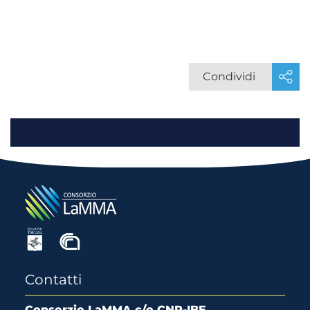
Condividi
Contatti
Consorzio LaMMA c/o CNR-IBE