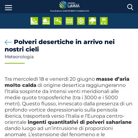
Salta
al
Fondatore GIAMPIERO MARACCHI
contenuto
principale
Polveri desertiche in arrivo nei
nostri cieli
Meteorologia
Tra mercoledì 18 e venerdì 20 giugno
masse d’aria
molto calda
di origine desertica raggiungeranno
l’Italia sospinte da intensi venti meridionali alle
medie quote troposferiche (tra i 3000 e i 5000
metri). Questo flusso, innescato dalla presenza di un
profondo vortice depressionario sulla penisola
iberica, trasporterà verso l’Italia e l’Europa centro-
orientale
ingenti quantitativi di polveri sahariane
dando luogo ad un’intrusione di proporzioni
anomale. L’estensione del fenomeno e le