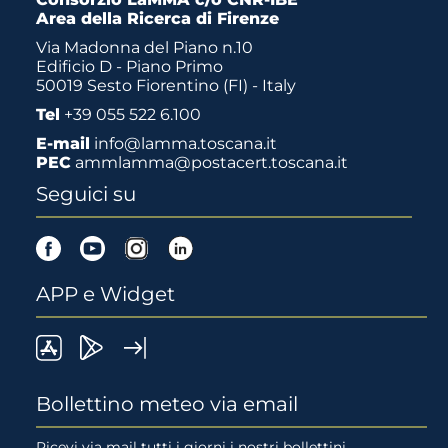
Area della Ricerca di Firenze
Via Madonna del Piano n.10
Edificio D - Piano Primo
50019 Sesto Fiorentino (FI) - Italy
Tel
+39 055 522 6.100
E-mail
info@lamma.toscana.it
PEC
ammlamma@postacert.toscana.it
Seguici su
Facebook
Youtube
Instagram
Linkedin
APP e Widget
LaMMA
Lamma
Widget
meteo
Meteo
LaMMA
Bollettino meteo via email
su
su
Ricevi via mail tutti i giorni i nostri bollettini