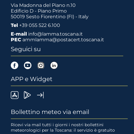
Via Madonna del Piano n.10
Edificio D - Piano Primo
50019 Sesto Fiorentino (FI) - Italy
Tel
+39 055 522 6.100
E-mail
info@lamma.toscana.it
PEC
ammlamma@postacert.toscana.it
Seguici su
Facebook
Youtube
Instagram
Linkedin
APP e Widget
LaMMA
Lamma
Widget
meteo
Meteo
LaMMA
Bollettino meteo via email
su
su
Ricevi via mail tutti i giorni i nostri bollettini
meteorologici per la Toscana: il servizio è gratuito
App
Google