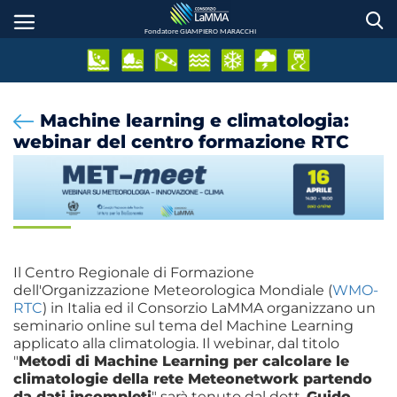
Salta
al
Fondatore GIAMPIERO MARACCHI
contenuto
principale
Machine learning e climatologia:
webinar del centro formazione RTC
WMO e LaMMA
Meteorologia
Il Centro Regionale di Formazione
dell'Organizzazione Meteorologica Mondiale (
WMO-
RTC
) in Italia ed il Consorzio LaMMA organizzano un
seminario online sul tema del Machine Learning
applicato alla climatologia. Il webinar, dal titolo
"
Metodi di Machine Learning per calcolare le
climatologie della rete Meteonetwork partendo
da dati incompleti
" sarà tenuto dal dott.
Guido