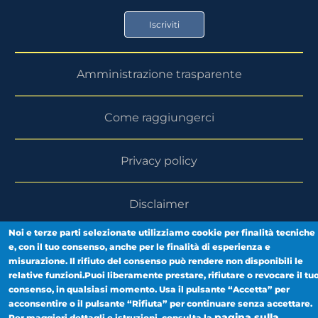
Store
Play
Iscriviti
Store
Amministrazione trasparente
Come raggiungerci
Privacy policy
Disclaimer
Noi e terze parti selezionate utilizziamo cookie per finalità tecniche
Area riservata
e, con il tuo consenso, anche per le finalità di esperienza e
misurazione. Il rifiuto del consenso può rendere non disponibili le
relative funzioni.Puoi liberamente prestare, rifiutare o revocare il tu
consenso, in qualsiasi momento. Usa il pulsante “Accetta” per
acconsentire o il pulsante “Rifiuta” per continuare senza accettare.
pagina sulla
Per maggiori dettagli e istruzioni, consulta la