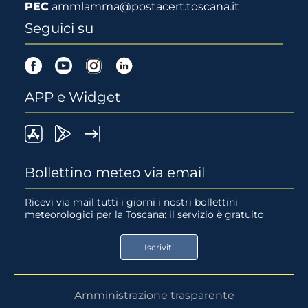
PEC
ammlamma@postacert.toscana.it
Seguici su
Facebook
Youtube
Instagram
Linkedin
APP e Widget
LaMMA
Lamma
Widget
meteo
Meteo
LaMMA
Bollettino meteo via email
su
su
Ricevi via mail tutti i giorni i nostri bollettini
meteorologici per la Toscana: il servizio è gratuito
App
Google
Store
Play
Iscriviti
Store
Amministrazione trasparente