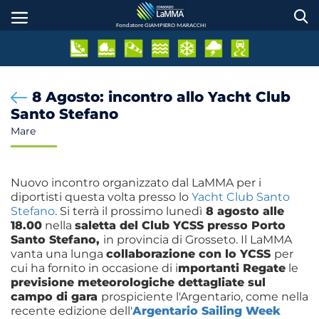
Salta
al
Fondatore GIAMPIERO MARACCHI
contenuto
principale
8 Agosto: incontro allo Yacht Club
Santo Stefano
Mare
Nuovo incontro organizzato dal LaMMA per i
diportisti questa volta presso lo
Yacht Club Santo
Stefano
. Si terrà il prossimo lunedì
8 agosto alle
18.00
nella
saletta del Club YCSS presso Porto
Santo Stefano,
in provincia di Grosseto. Il LaMMA
vanta una lunga
collaborazione con lo YCSS
per
cui ha fornito in occasione di i
mportanti Regate
le
previsione meteorologiche dettagliate sul
campo di gara
prospiciente l'Argentario, come nella
recente edizione dell'
Argentario Sailing Week