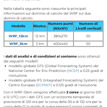
Nella tabella seguente sono riassunte le principali
informazioni sul dominio di calcolo del WRF sui due
domini di calcolo.
Numero punti
Numero di
Modello
Risoluz.
(NXxNY)
Livelli verticali
WRF
_12km
12 km
380x270
50
WRF_3km
3 km
400x440
50
I
dati di analisi e di condizioni al contorno
sono ottenuti
dai seguenti modelli:
modello globale GFS (Global Forecasting System) del
National Center for Env Prediction (
NCEP
) a 0.25 gradi di
risoluzione.
modello globale IFS (Integrated Forecasting System) del
Centro Europeo (
ECMWF
) a 0.125 gradi di risoluzione.
Con il WRF-12km vengono effettuate
2
corse
al giorno (00
e 12 UTC) con i dati GFS con un orizzonte temporale di
previsione di 120 ore per la corsa delle 00 e di 132 ore per la
corsa delle 12 in modo di avere sempre 5 giorni completi di