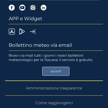
Facebook
Youtube
Instagram
Linkedin
APP e Widget
LaMMA
Lamma
Widget
meteo
Meteo
LaMMA
Bollettino meteo via email
su
su
Ricevi via mail tutti i giorni i nostri bollettini
meteorologici per la Toscana: il servizio è gratuito
App
Google
Store
Play
Iscriviti
Store
Amministrazione trasparente
Come raggiungerci