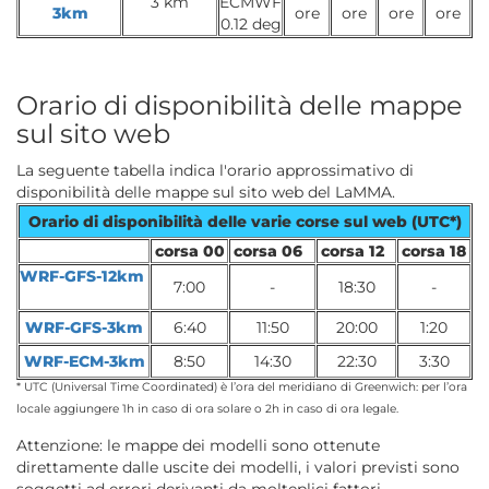
3 km
ECMWF
3km
ore
ore
ore
ore
0.12 deg
Orario di disponibilità delle mappe
sul sito web
La seguente tabella indica l'orario approssimativo di
disponibilità delle mappe sul sito web del LaMMA.
Orario di disponibilità delle varie corse sul web (UTC*)
corsa 00
corsa 06
corsa 12
corsa 18
WRF-GFS-12km
7:00
-
18:30
-
WRF-GFS-3km
6:40
11:50
20:00
1:20
WRF-ECM-3km
8:50
14:30
22:30
3:30
* UTC (Universal Time Coordinated) è l’ora del meridiano di Greenwich: per l’ora
locale aggiungere 1h in caso di ora solare o 2h in caso di ora legale.
Attenzione: le mappe dei modelli sono ottenute
direttamente dalle uscite dei modelli, i valori previsti sono