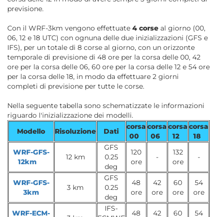
previsione.
Con il WRF-3km vengono effettuate
4 corse
al giorno (00,
06, 12 e 18 UTC) con ognuna delle due inizializzazioni (GFS e
IFS), per un totale di 8 corse al giorno, con un orizzonte
temporale di previsione di 48 ore per la corsa delle 00, 42
ore per la corsa delle 06, 60 ore per la corsa delle 12 e 54 ore
per la corsa delle 18, in modo da effettuare 2 giorni
completi di previsione per tutte le corse.
Nella seguente tabella sono schematizzate le informazioni
riguardo l'inizializzazione dei modelli.
corsa
corsa
corsa
corsa
Modello
Risoluzione
Dati
00
06
12
18
GFS
WRF-GFS-
120
132
12 km
0.25
-
-
12km
ore
ore
deg
GFS
WRF-GFS-
48
42
60
54
3 km
0.25
3km
ore
ore
ore
ore
deg
IFS-
WRF-ECM-
48
42
60
54