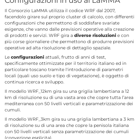
Configurazioni in uso al LaMMA
Il Consorzio LaMMA utilizza il codice WRF dal 2007,
facendolo girare sul proprio cluster di calcolo, con differenti
configurazioni che permettono di soddisfare svariate
esigenze, che vanno dalle previsioni operative alla creazione
di prodotti e servizi. WRF gira a
diverse risoluzioni
e con
più corse giornaliere che permettono di produrre previsioni
operative ad alta risoluzione di dettaglio spaziale.
Le
configurazioni
attuali, frutto di anni di test,
specificamente ottimizzate per il territorio italiano ed in
particolare toscano tramite l'introduzione di parametri
locali (quali uso suolo e tipo di vegetazione), è oggetto di
continua ricerca e sviluppo.
Il modello WRF_12km gira su una griglia lambertiana a 12
km di risoluzione su di una vasta area che copre tutta l’area
mediterranea con 50 livelli verticali e parametrizzazione dei
cumuli.
Il modello WRF_3km gira su una griglia lambertiana a 3 km
di risoluzione su di una area che copre la penisola italiana
con 50 livelli verticali senza parametrizzazione dei cumuli
(convezione esplicita).