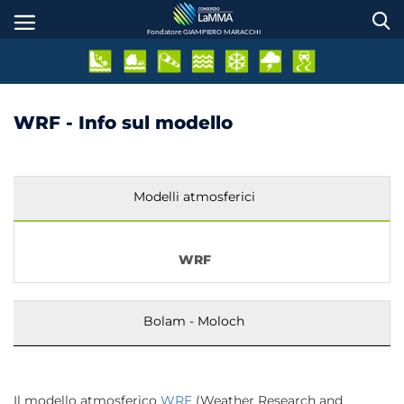
Salta
al
Fondatore GIAMPIERO MARACCHI
contenuto
principale
WRF - Info sul modello
Modelli atmosferici
WRF
Bolam - Moloch
Il modello atmosferico
WRF
(Weather Research and