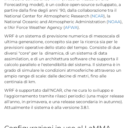
Forecasting model), è un codice open-source sviluppato, a
partire dalla fine degli anni '90, dalla collaborazione tra il
National Center for Atmospheric Research (
NCAR
), la
National Oceanic and Atmospheric Administration (
NOAA
),
e l'Air Force Weather Agency (
AFWA
).
WRF è un sistema di previsione numerica di mesoscala di
ultima generazione, concepito sia per la ricerca sia per le
previsioni operative dello stato del tempo. Consiste di due
diversi "core" per la dinamica, di un sistema di data
assimilation, e di un architettura software che supporta il
calcolo parallelo e l'estendibiltà del sistema. Il sistema è in
grado di simulare le condizioni atmosferiche attraverso un
ampio range di scale: dalle decine di metri, fino alle
centinaia di km.
WRF è supportato dall'NCAR, che ne cura lo sviluppo e
l'aggiornamento tramite rilasci periodici (una major release
all'anno, in primavera, e una release secondaria in autunno).
Attualmente il sistema è alla versione 3.8.1.