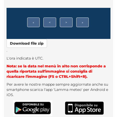
«
<
>
»
Download file zip
.
L'ora indicata è UTC.
Nota: se la data nel menù in alto non corrisponde a
quella riportata sull'immagine si consiglia di
ricaricare l'immagine (F5 o CTRL+Shift+R).
Per avere le nostre mappe sempre aggiornate anche su
smartphone scarica l'app 'Lamma meteo' per Android e
iOS.