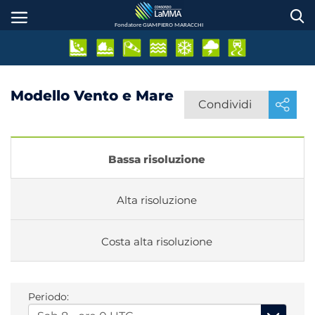
Salta
al
Fondatore GIAMPIERO MARACCHI
contenuto
principale
Modello Vento e Mare
Condividi
Bassa risoluzione
Alta risoluzione
Costa alta risoluzione
Periodo: