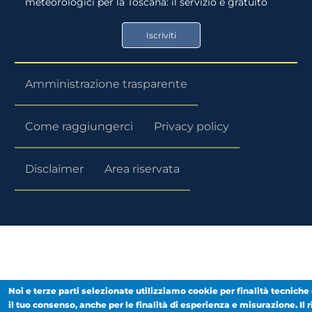
meteorologici per la Toscana: il servizio è gratuito
App
Google
Store
Play
Iscriviti
Store
Amministrazione trasparente
Come raggiungerci
Privacy policy
Disclaimer
Area riservata
Noi e terze parti selezionate utilizziamo cookie per finalità tecniche 
il tuo consenso, anche per le finalità di esperienza e misurazione. Il r