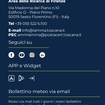
Area della Ricerca di Firenze
Via Madonna del Piano n.10
Edificio D - Piano Primo
50019 Sesto Fiorentino (FI) - Italy
Tel
+39 055 522 6.100
E-mail
info@lamma.toscana.it
PEC
ammlamma@postacert.toscana.it
Seguici su
Facebook
Youtube
Instagram
Linkedin
APP e Widget
LaMMA
Lamma
Widget
meteo
Meteo
LaMMA
Bollettino meteo via email
su
su
Ricevi via mail tutti i giorni i nostri bollettini