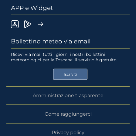
APP e Widget
LaMMA
Lamma
Widget
meteo
Meteo
LaMMA
Bollettino meteo via email
su
su
Ricevi via mail tutti i giorni i nostri bollettini
meteorologici per la Toscana: il servizio è gratuito
App
Google
Store
Play
Iscriviti
Store
Amministrazione trasparente
Come raggiungerci
Privacy policy