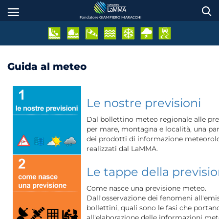
Salta
al
Fondatore GIAMPIERO MARACCHI
contenuto
principale
Guida al meteo
Le nostre previsioni
Dal bollettino meteo regionale alle pre
per mare, montagna e località, una p
dei prodotti di informazione meteorol
realizzati dal LaMMA.
Le tappe della previsi
Come nasce una previsione meteo.
Dall'osservazione dei fenomeni all'emi
bollettini, quali sono le fasi che portan
all'elaborazione delle informazioni met