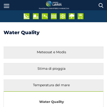
Salta
al
Fondatore GIAMPIERO MARACCHI
contenuto
principale
Water Quality
Meteosat e Modis
Stima di pioggia
Temperatura del mare
Water Quality