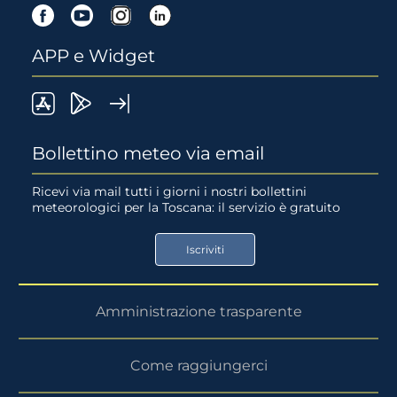
Facebook
Youtube
Instagram
Linkedin
APP e Widget
LaMMA
Lamma
Widget
meteo
Meteo
LaMMA
Bollettino meteo via email
su
su
Ricevi via mail tutti i giorni i nostri bollettini
meteorologici per la Toscana: il servizio è gratuito
App
Google
Store
Play
Iscriviti
Store
Amministrazione trasparente
Come raggiungerci