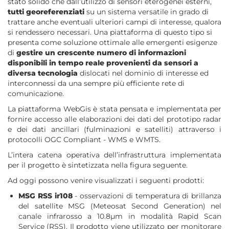
stato solido che dall’utilizzo di sensori eterogenei esterni,
tutti georeferenziati
su un sistema versatile in grado di
trattare anche eventuali ulteriori campi di interesse, qualora
si rendessero necessari. Una piattaforma di questo tipo si
presenta come soluzione ottimale alle emergenti esigenze
di
gestire un crescente numero di informazioni
disponibili in tempo reale provenienti da sensori a
diversa tecnologia
dislocati nel dominio di interesse ed
interconnessi da una sempre più efficiente rete di
comunicazione.
La piattaforma WebGis è stata pensata e implementata per
fornire accesso alle elaborazioni dei dati del prototipo radar
e dei dati ancillari (fulminazioni e satelliti) attraverso i
protocolli OGC Compliant - WMS e WMTS.
L’intera catena operativa dell’infrastruttura implementata
per il progetto è sintetizzata nella figura seguente.
Ad oggi possono venire visualizzati i seguenti prodotti:
MSG RSS ir108
- osservazioni di temperatura di brillanza
del satellite MSG (Meteosat Second Generation) nel
canale infrarosso a 10.8µm in modalità Rapid Scan
Service (RSS). Il prodotto viene utilizzato per monitorare