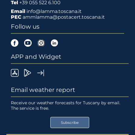
Tel
+39 055 522 6.100
Email
info@lamma.toscana.it
PEC
ammlamma@postacert.toscana.it
Follow us
Facebook
Youtube
Instagram
Linkedin
APP and Widget
LaMMa
Lamma
Widget
on
Meteo
LaMMA
Email weather report
App
on
Receive our weather forecasts for Tuscany by email.
The service is free.
Store
Google
Play
Subscribe
Store