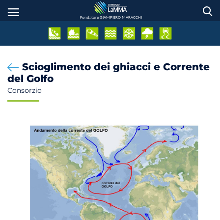
Skip
to
Fondatore GIAMPIERO MARACCHI
main
content
Scioglimento dei ghiacci e Corrente
del Golfo
Consorzio