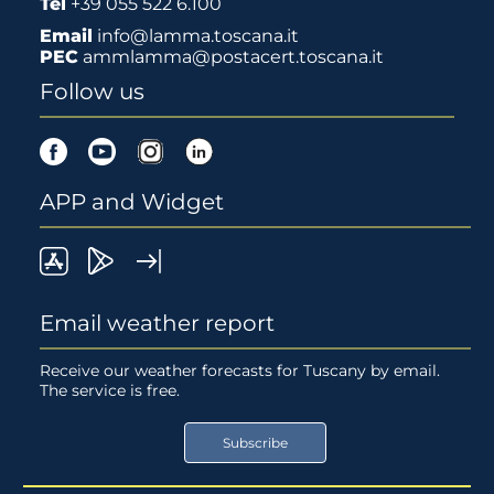
Tel
+39 055 522 6.100
Email
info@lamma.toscana.it
PEC
ammlamma@postacert.toscana.it
Follow us
Facebook
Youtube
Instagram
Linkedin
APP and Widget
LaMMa
Lamma
Widget
on
Meteo
LaMMA
Email weather report
App
on
Receive our weather forecasts for Tuscany by email.
The service is free.
Store
Google
Play
Subscribe
Store