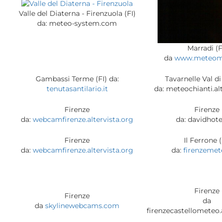
Valle del Diaterna - Firenzuola (FI)
da: meteo-system.com
Marradi (F
da
www.meteoma
Gambassi Terme (FI) da:
Tavarnelle Val di
tenutasantilario.it
da: meteochianti.al
Firenze
Firenze
da:
webcamfirenze.altervista.org
da: davidhote
Firenze
Il Ferrone (
da:
webcamfirenze.altervista.org
da:
firenzemet
Firenze
Firenze
da
da
skylinewebcams.com
firenzecastellometeo.