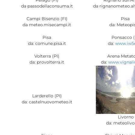
Pelago (FI)
Rignano sull'Ar
da passodellaconsuma.it
da rignanometeo.alt
Campi Bisenzio (FI)
Pisa
da meteo.misecampi.it
da: Meteopis
Pisa
Ponsacco (
da: comune.pisa.it
da:
www.iw5ef
Volterra (PI)
Arena Metato
da: provolterra.it
da:
www.vignali
Larderello (PI)
da: castelnuovometeo.it
Livorno
da: meteolivo