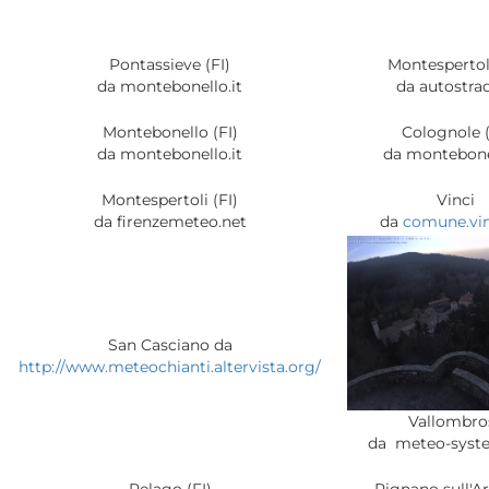
Pontassieve (FI)
Montespertoli
da montebonello.it
da autostrad
Montebonello (FI)
Colognole (
da montebonello.it
da montebonel
Montespertoli (FI)
Vinci
da firenzemeteo.net
da
comune.vinci
San Casciano da
http://www.meteochianti.altervista.org/
Vallombro
da meteo-syst