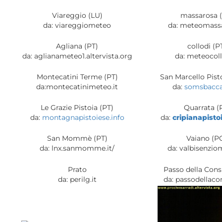
Viareggio (LU)
massarosa 
da: viareggiometeo
da: meteomassa
Agliana (PT)
collodi (P
da: aglianameteo1.altervista.org
da: meteocoll
Montecatini Terme (PT)
San Marcello Pist
da:montecatinimeteo.it
da:
somsbaccar
Le Grazie Pistoia (PT)
Quarrata (
da:
montagnapistoiese.info
da:
cripianapist
San Mommè (PT)
Vaiano (P
da: lnx.sanmomme.it/
da: valbisenzio
Prato
Passo della Cons
da: perilg.it
da: passodellaco