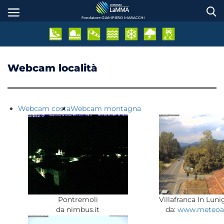
Skip
to
Fondatore GIAMPIERO MARACCHI
main
content
Webcam località
Webcam costa
Webcam montagna
Pontremoli
Villafranca In Lun
da nimbus.it
da:
www.meteoap