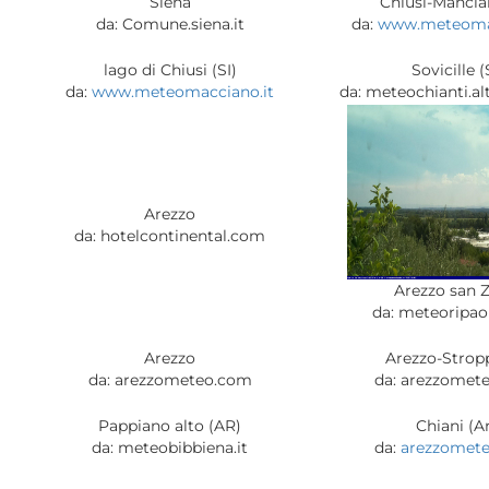
Siena
Chiusi-Mancian
da: Comune.siena.it
da:
www.meteomac
lago di Chiusi (SI)
Sovicille (
da:
www.meteomacciano.it
da: meteochianti.al
Arezzo
da: hotelcontinental.com
Arezzo san 
da: meteoripa
Arezzo
Arezzo-Stropp
da: arezzometeo.com
da: arezzomet
Pappiano alto (AR)
Chiani (Ar
da: meteobibbiena.it
da:
arezzomet