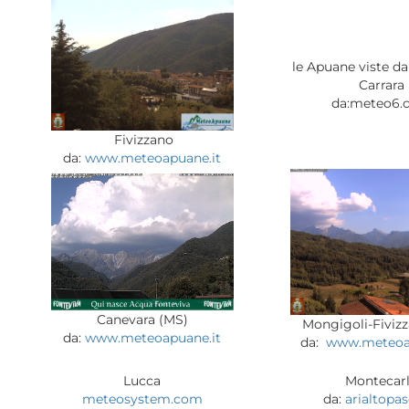
le Apuane viste da
Carrara
da:meteo6.
Fivizzano
da:
www.meteoapuane.it
Canevara (MS)
Mongigoli-Fiviz
da:
www.meteoapuane.it
da:
www.meteoa
Lucca
Montecar
meteosystem.com
da:
arialtopas