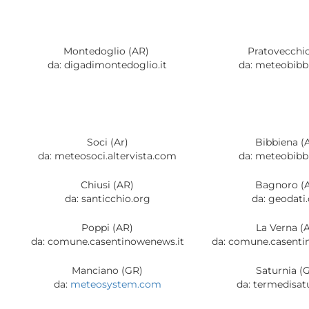
Montedoglio (AR)
Pratovecchio
da: digadimontedoglio.it
da: meteobibbi
Soci (Ar)
Bibbiena (
da: meteosoci.altervista.com
da: meteobibbi
Chiusi (AR)
Bagnoro (
da: santicchio.org
da: geodati
Poppi (AR)
La Verna (
da: comune.casentinowenews.it
da: comune.casenti
Manciano (GR)
Saturnia (
da:
meteosystem.com
da: termedisatu