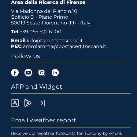
Area della Ricerca di Firenze
Via Madonna del Piano n.10
Edificio D - Piano Primo
50019 Sesto Fiorentino (FI) - Italy
Tel
+39 055 522 6.100
Email
info@lamma.toscana.it
PEC
ammlamma@postacert.toscana.it
Follow us
Facebook
Youtube
Instagram
Linkedin
APP and Widget
LaMMa
Lamma
Widget
on
Meteo
LaMMA
Email weather report
App
on
Receive our weather forecasts for Tuscany by email.