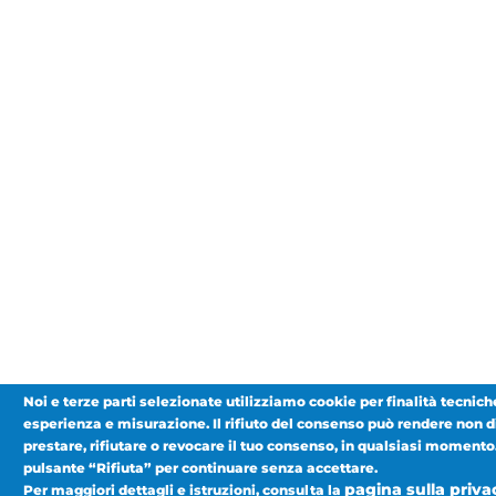
Noi e terze parti selezionate utilizziamo cookie per finalità tecniche
esperienza e misurazione. Il rifiuto del consenso può rendere non di
prestare, rifiutare o revocare il tuo consenso, in qualsiasi momento.
pulsante “Rifiuta” per continuare senza accettare.
pagina sulla priva
Per maggiori dettagli e istruzioni, consulta la